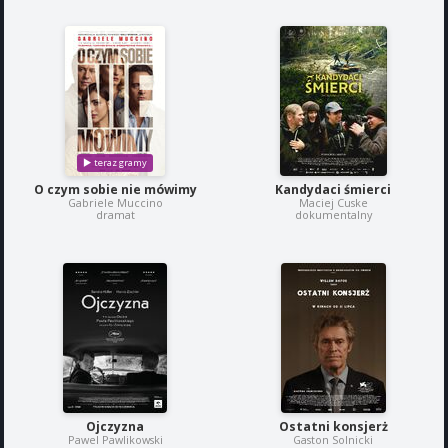
O czym sobie nie mówimy
Kandydaci śmierci
Gabriele Muccino
Maciej Cuske
dramat
dokumentalny
Ojczyzna
Ostatni konsjerż
Pawel Pawlikowski
Gaston Solnicki