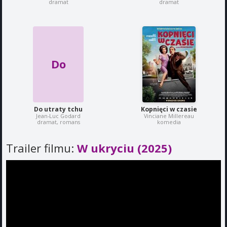
dramat
dramat
Do
Do utraty tchu
Kopnięci w czasie
Jean-Luc Godard
Vinciane Millereau
dramat, romans
komedia
Trailer filmu:
W ukryciu (2025)