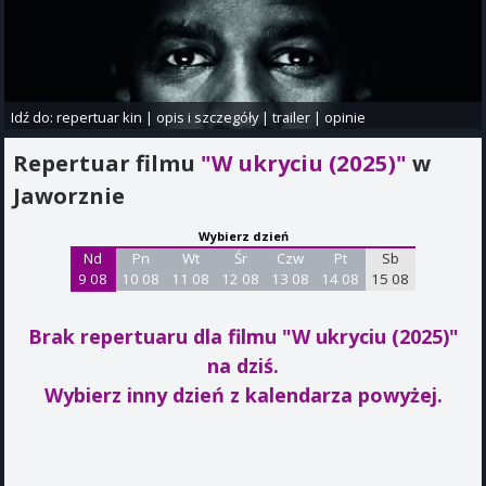
Idź do:
repertuar kin
|
opis i szczegóły
|
trailer
|
opinie
Repertuar filmu
"W ukryciu (2025)"
w
Jaworznie
Wybierz dzień
Nd
Pn
Wt
Śr
Czw
Pt
Sb
9 08
10 08
11 08
12 08
13 08
14 08
15 08
Brak repertuaru dla filmu "W ukryciu (2025)"
na dziś.
Wybierz inny dzień z kalendarza powyżej.