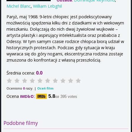
Obsada:
Michel Blanc
,
William Lebghil
Paryż, maj 1968: 9-letni chłopiec jest podekscytowany
możliwością spędzenia kilku dni z dziadkami w ich wiekowym
mieszkaniu. Dołączają do nich dwaj żywiołowi wujkowie –
artysta plastyk i aspirujący intelektualista oraz prababcia z
Odessy. W tym samym czasie rodzice chłopca biorą udział w
historycznych protestach. Podczas gdy sytuacja w kraju
wywraca się do góry nogami, ekscentryczna rodzina zostaje
zmuszona do konfrontacji z własną przeszłością.
0.0
Średnia ocena:
Oceniono
razy. |
Oceń film
0
Ocena
:
5.8
IMDb©
395 votes
/10
Podobne filmy