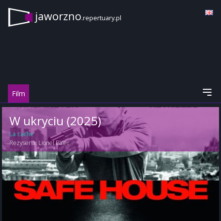
jaworzno
.repertuary.pl
Film
W ukryciu (2025)
La cache
Reżyseria:
Lionel Baier