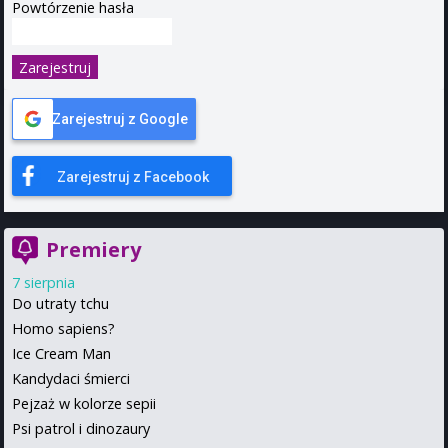
Powtórzenie hasła
Zarejestruj
Zarejestruj z Google
Zarejestruj z Facebook
Premiery
7 sierpnia
Do utraty tchu
Homo sapiens?
Ice Cream Man
Kandydaci śmierci
Pejzaż w kolorze sepii
Psi patrol i dinozaury