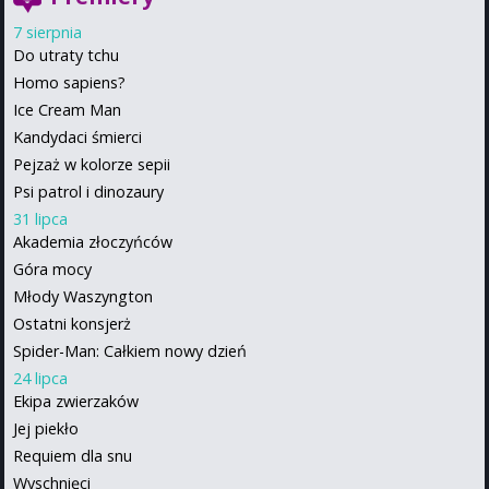
7 sierpnia
Do utraty tchu
Homo sapiens?
Ice Cream Man
Kandydaci śmierci
Pejzaż w kolorze sepii
Psi patrol i dinozaury
31 lipca
Akademia złoczyńców
Góra mocy
Młody Waszyngton
Ostatni konsjerż
Spider-Man: Całkiem nowy dzień
24 lipca
Ekipa zwierzaków
Jej piekło
Requiem dla snu
Wyschnięci