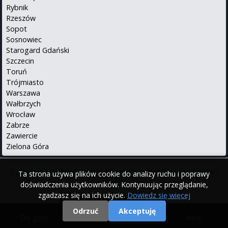
Rybnik
Rzeszów
Sopot
Sosnowiec
Starogard Gdański
Szczecin
Toruń
Trójmiasto
Warszawa
Wałbrzych
Wrocław
Zabrze
Zawiercie
Zielona Góra
O serwisie
•
Polityka prywatności
•
Kontakt
•
iPhone
•
Android
•
Ta strona używa plików cookie do analizy ruchu i poprawy
English
doświadczenia użytkowników. Kontynuując przeglądanie,
zgadzasz się na ich użycie.
Dowiedz się więcej
Odrzuć
Akceptuję
Do góry
|
Filmy
|
Kina
© 2000 - 2026 Repertuary.pl