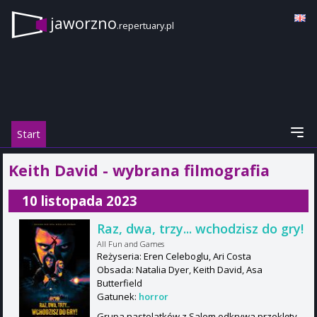
jaworzno
.repertuary.pl
Start
Keith David - wybrana filmografia
10 listopada 2023
Raz, dwa, trzy... wchodzisz do gry!
All Fun and Games
Reżyseria: Eren Celeboglu, Ari Costa
Obsada: Natalia Dyer, Keith David, Asa
Butterfield
Gatunek:
horror
Grupa nastolatków z Salem odkrywa przeklęty